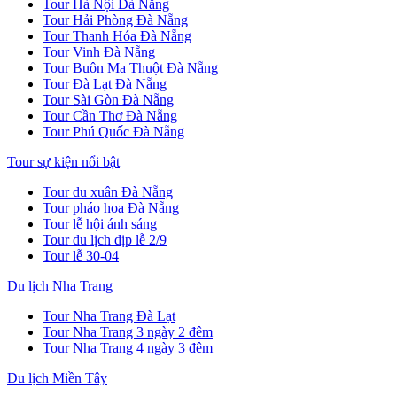
Tour Hà Nội Đà Nẵng
Tour Hải Phòng Đà Nẵng
Tour Thanh Hóa Đà Nẵng
Tour Vinh Đà Nẵng
Tour Buôn Ma Thuột Đà Nẵng
Tour Đà Lạt Đà Nẵng
Tour Sài Gòn Đà Nẵng
Tour Cần Thơ Đà Nẵng
Tour Phú Quốc Đà Nẵng
Tour sự kiện nổi bật
Tour du xuân Đà Nẵng
Tour pháo hoa Đà Nẵng
Tour lễ hội ánh sáng
Tour du lịch dịp lễ 2/9
Tour lễ 30-04
Du lịch Nha Trang
Tour Nha Trang Đà Lạt
Tour Nha Trang 3 ngày 2 đêm
Tour Nha Trang 4 ngày 3 đêm
Du lịch Miền Tây