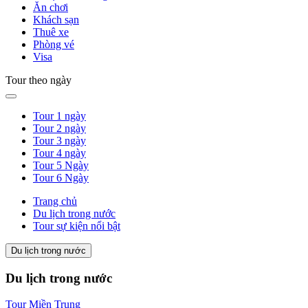
Ăn chơi
Khách sạn
Thuê xe
Phòng vé
Visa
Tour theo ngày
Tour 1 ngày
Tour 2 ngày
Tour 3 ngày
Tour 4 ngày
Tour 5 Ngày
Tour 6 Ngày
Trang chủ
Du lịch trong nước
Tour sự kiện nổi bật
Du lịch trong nước
Du lịch trong nước
Tour Miền Trung