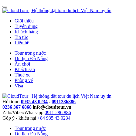
Giới thiệu
Tuyển dụng
Khách hàng
Tin tức
Liên hệ
Tour trong nước
Du lịch Đà Nẵng
Ăn chơi
Khách sạn
Thuê xe
Phòng vé
Visa
Hỏi tour:
0935 43 0234
-
0911286886
0236 367 6868
info@cloudtour.vn
Zalo/Viber/Whatsapp
0911 286 886
Góp ý - khiếu nại
+84 935 43 0234
Tour trong nước
Du lịch Đà Nẵng