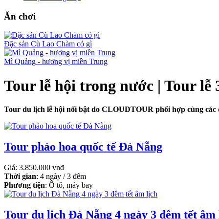
Ăn chơi
Đặc sản Cù Lao Chàm có gì
Mì Quảng - hương vị miền Trung
Tour lễ hội trong nước | Tour lễ
Tour du lịch lễ hội nổi bật do CLOUDTOUR phối hợp cùng các đ
Tour pháo hoa quốc tế Đà Nẵng
Giá: 3.850.000 vnđ
Thời gian
: 4 ngày / 3 đêm
Phương tiện
: Ô tô, máy bay
Tour du lịch Đà Nẵng 4 ngày 3 đêm tết âm 