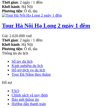
Thời gian
: 2 ngày / 1 đêm
Khởi hành
: Hà Nội
Phương tiện
: Ô tô, tàu
Tour Hà Nội Hạ Long 2 ngày 1 đêm
Giá: 2.620.000 vnđ
Thời gian
: 2 ngày / 1 đêm
Khởi hành
: Hà Nội
Phương tiện
: Ô tô, tàu
Thông tin du lịch
Sổ tay du lich
Kinh nghiệm du lịch
Hỗ trợ dịch vụ du lich
Tour Đà Nẵng theo tháng
Hỗ trợ
FAQ
Chính sách và quy định
Bảo mật thông tin
Hướng dẫn thanh toán