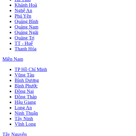
Khánh Hoà
Nghệ An
Phú Yên
Quảng Bình
Quảng Nam
Quảng Ngãi
Quảng Trị
TT - Huế
Thanh Hóa
Miền Nam
TP Hồ Chí Minh
Vũng Tàu
Bình Dương
Bình Phước
Đồng Nai
Đồng Tháp
Hậu Giang
Long An
Ninh Thuận
Tây Ninh
Vĩnh Long
Tây Nguyên