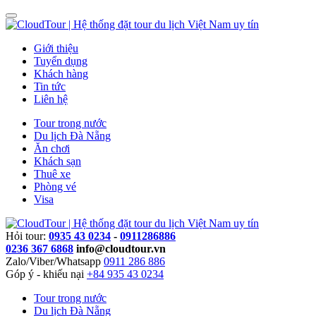
Giới thiệu
Tuyển dụng
Khách hàng
Tin tức
Liên hệ
Tour trong nước
Du lịch Đà Nẵng
Ăn chơi
Khách sạn
Thuê xe
Phòng vé
Visa
Hỏi tour:
0935 43 0234
-
0911286886
0236 367 6868
info@cloudtour.vn
Zalo/Viber/Whatsapp
0911 286 886
Góp ý - khiếu nại
+84 935 43 0234
Tour trong nước
Du lịch Đà Nẵng