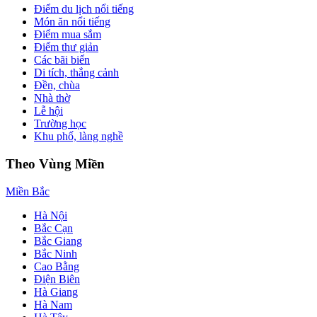
Điểm du lịch nổi tiếng
Món ăn nổi tiếng
Điểm mua sắm
Điểm thư giản
Các bãi biển
Di tích, thắng cảnh
Đền, chùa
Nhà thờ
Lễ hội
Trường học
Khu phố, làng nghề
Theo Vùng Miền
Miền Bắc
Hà Nội
Bắc Cạn
Bắc Giang
Bắc Ninh
Cao Bằng
Điện Biên
Hà Giang
Hà Nam