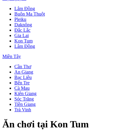
Lâm Đồng
Buôn Ma Thuột
Pleiku
Daknông
Đắc Lắc
Gia Lai
Kon Tum
Lâm Đồng
Miền Tây
Cần Thơ
An Giang
Bạc Liêu
Bến Tre
Cà Mau
Kiên Giang
Sóc Trăng
Tiền Giang
Trà Vinh
Ăn chơi tại Kon Tum