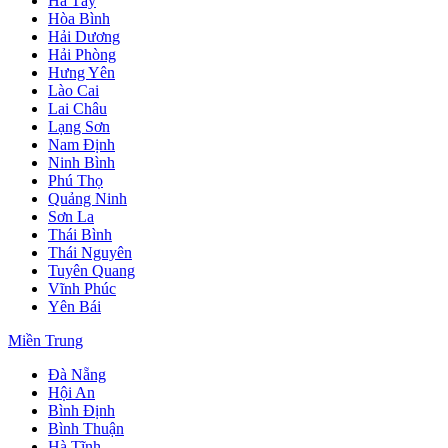
Hà Tây
Hòa Bình
Hải Dương
Hải Phòng
Hưng Yên
Lào Cai
Lai Châu
Lạng Sơn
Nam Định
Ninh Bình
Phú Thọ
Quảng Ninh
Sơn La
Thái Bình
Thái Nguyên
Tuyên Quang
Vĩnh Phúc
Yên Bái
Miền Trung
Đà Nẵng
Hội An
Bình Định
Bình Thuận
Hà Tĩnh