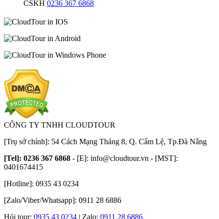
CSKH
0236 367 6868
CÔNG TY TNHH CLOUDTOUR
[Trụ sở chính]: 54 Cách Mạng Tháng 8, Q. Cẩm Lệ, Tp.Đà Nẵng
[Tel]: 0236 367 6868
- [E]:
info@cloudtour.vn
- [MST]:
0401674415
[Hotline]: 0935 43 0234
[Zalo/Viber/Whatsapp]: 0911 28 6886
Hỏi tour:
0935 43 0234
| Zalo:
0911 28 6886