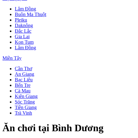
Lâm Đồng
Buôn Ma Thuột
Pleiku
Daknông
Đắc Lắc
Gia Lai
Kon Tum
Lâm Đồng
Miền Tây
Cần Thơ
An Giang
Bạc Liêu
Bến Tre
Cà Mau
Kiên Giang
Sóc Trăng
Tiền Giang
Trà Vinh
Ăn chơi tại Bình Dương