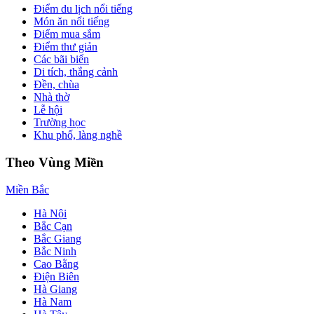
Điểm du lịch nổi tiếng
Món ăn nổi tiếng
Điểm mua sắm
Điểm thư giản
Các bãi biển
Di tích, thắng cảnh
Đền, chùa
Nhà thờ
Lễ hội
Trường học
Khu phố, làng nghề
Theo Vùng Miền
Miền Bắc
Hà Nội
Bắc Cạn
Bắc Giang
Bắc Ninh
Cao Bằng
Điện Biên
Hà Giang
Hà Nam