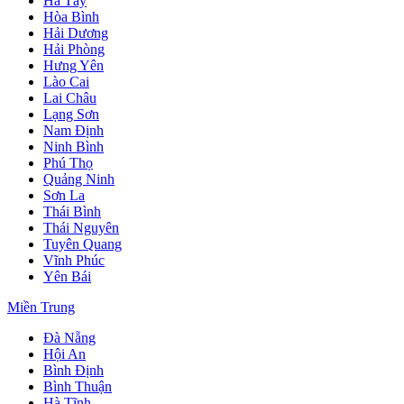
Hà Tây
Hòa Bình
Hải Dương
Hải Phòng
Hưng Yên
Lào Cai
Lai Châu
Lạng Sơn
Nam Định
Ninh Bình
Phú Thọ
Quảng Ninh
Sơn La
Thái Bình
Thái Nguyên
Tuyên Quang
Vĩnh Phúc
Yên Bái
Miền Trung
Đà Nẵng
Hội An
Bình Định
Bình Thuận
Hà Tĩnh