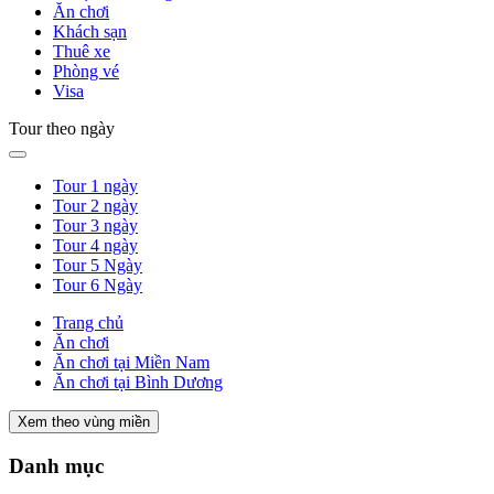
Ăn chơi
Khách sạn
Thuê xe
Phòng vé
Visa
Tour theo ngày
Tour 1 ngày
Tour 2 ngày
Tour 3 ngày
Tour 4 ngày
Tour 5 Ngày
Tour 6 Ngày
Trang chủ
Ăn chơi
Ăn chơi tại Miền Nam
Ăn chơi tại Bình Dương
Xem theo vùng miền
Danh mục