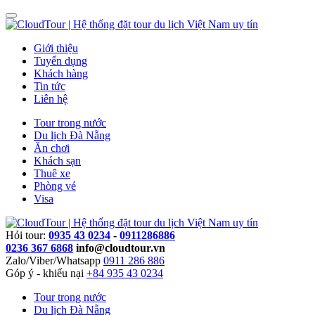
Giới thiệu
Tuyển dụng
Khách hàng
Tin tức
Liên hệ
Tour trong nước
Du lịch Đà Nẵng
Ăn chơi
Khách sạn
Thuê xe
Phòng vé
Visa
Hỏi tour:
0935 43 0234
-
0911286886
0236 367 6868
info@cloudtour.vn
Zalo/Viber/Whatsapp
0911 286 886
Góp ý - khiếu nại
+84 935 43 0234
Tour trong nước
Du lịch Đà Nẵng