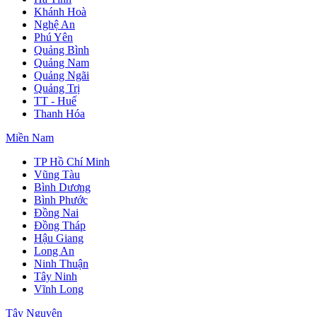
Khánh Hoà
Nghệ An
Phú Yên
Quảng Bình
Quảng Nam
Quảng Ngãi
Quảng Trị
TT - Huế
Thanh Hóa
Miền Nam
TP Hồ Chí Minh
Vũng Tàu
Bình Dương
Bình Phước
Đồng Nai
Đồng Tháp
Hậu Giang
Long An
Ninh Thuận
Tây Ninh
Vĩnh Long
Tây Nguyên